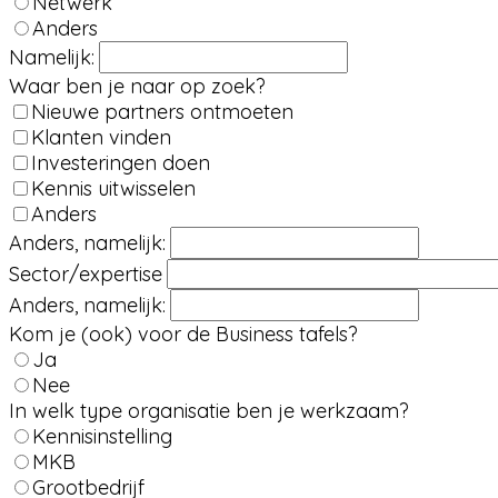
Netwerk
Anders
Namelijk:
Waar ben je naar op zoek?
Nieuwe partners ontmoeten
Klanten vinden
Investeringen doen
Kennis uitwisselen
Anders
Anders, namelijk:
Sector/expertise
Anders, namelijk:
Kom je (ook) voor de Business tafels?
Ja
Nee
In welk type organisatie ben je werkzaam?
Kennisinstelling
MKB
Grootbedrijf