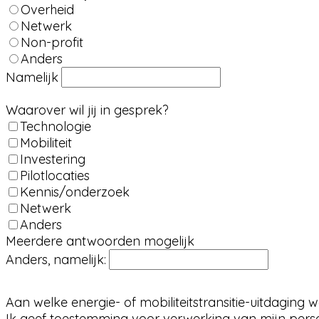
Overheid
Netwerk
Non-profit
Anders
Namelijk
Waarover wil jij in gesprek?
Technologie
Mobiliteit
Investering
Pilotlocaties
Kennis/onderzoek
Netwerk
Anders
Meerdere antwoorden mogelijk
Anders, namelijk:
Aan welke energie- of mobiliteitstransitie-uitdaging 
Ik geef toestemming voor verwerking van mijn per