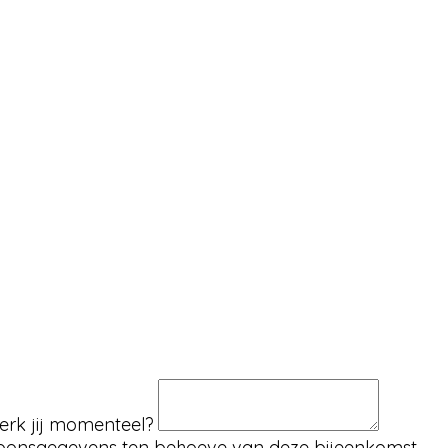
werk jij momenteel?
soonsgegevens ten behoeve van deze bijeenkomst