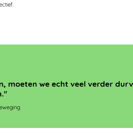
ctief.
sen, moeten we echt veel verder d
."
beweging